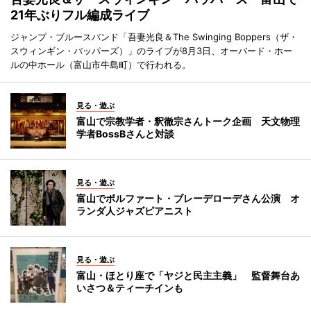
21年ぶりフル編成ライブ
ジャンプ・ブルースバンド「吾妻光良＆The Swinging Boppers（ザ・
スウィンギン・バッパーズ）」のライブが8月3日、オーバード・ホー
ルの中ホール（富山市牛島町）で行われる。
見る・遊ぶ
富山で宗教学者・釈徹宗さんトーク企画 天文物理
学者BossBさんと対談
見る・遊ぶ
富山でボルファート・ブレーデローデさん公演 オ
ランダ人ジャズピアニスト
見る・遊ぶ
富山・ほとり座で「ヤジと民主主義」 監督舞台あ
いさつ＆ティーチインも