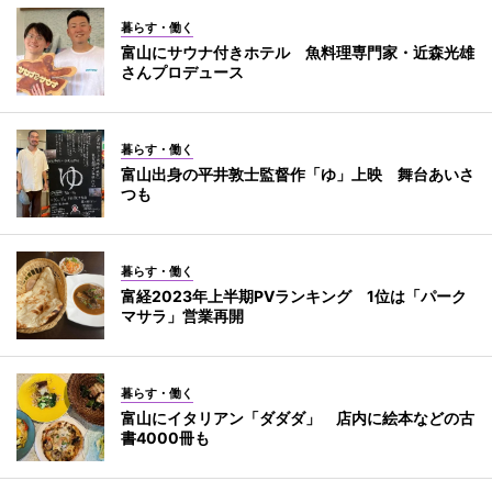
暮らす・働く
富山にサウナ付きホテル 魚料理専門家・近森光雄
さんプロデュース
暮らす・働く
富山出身の平井敦士監督作「ゆ」上映 舞台あいさ
つも
暮らす・働く
富経2023年上半期PVランキング 1位は「パーク
マサラ」営業再開
暮らす・働く
富山にイタリアン「ダダダ」 店内に絵本などの古
書4000冊も