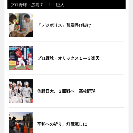
プロ野球・広島７―１１巨人
「デジポリス」普及呼び掛け
プロ野球・オリックス１―３楽天
佐野日大、２回戦へ 高校野球
平和への祈り、灯籠流しに