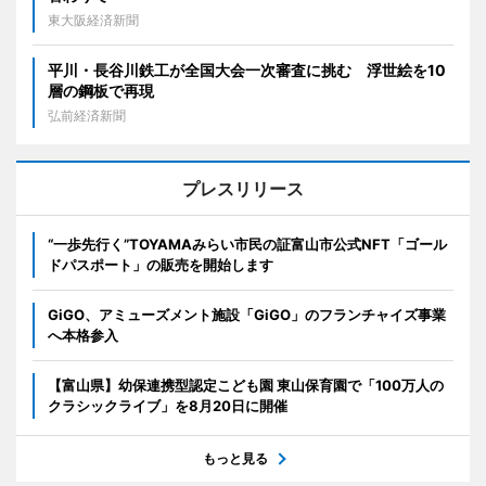
東大阪経済新聞
平川・長谷川鉄工が全国大会一次審査に挑む 浮世絵を10
層の鋼板で再現
弘前経済新聞
プレスリリース
“一歩先行く”TOYAMAみらい市民の証富山市公式NFT「ゴール
ドパスポート」の販売を開始します
GiGO、アミューズメント施設「GiGO」のフランチャイズ事業
へ本格参入
【富山県】幼保連携型認定こども園 東山保育園で「100万人の
クラシックライブ」を8月20日に開催
もっと見る