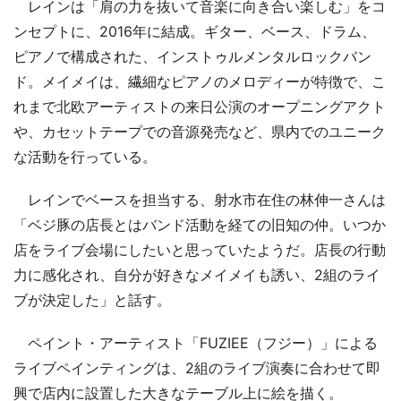
レインは「肩の力を抜いて音楽に向き合い楽しむ」をコ
ンセプトに、2016年に結成。ギター、ベース、ドラム、
ピアノで構成された、インストゥルメンタルロックバン
ド。メイメイは、繊細なピアノのメロディーが特徴で、こ
れまで北欧アーティストの来日公演のオープニングアクト
や、カセットテープでの音源発売など、県内でのユニーク
な活動を行っている。
レインでベースを担当する、射水市在住の林伸一さんは
「ベジ豚の店長とはバンド活動を経ての旧知の仲。いつか
店をライブ会場にしたいと思っていたようだ。店長の行動
力に感化され、自分が好きなメイメイも誘い、2組のライ
ブが決定した」と話す。
ペイント・アーティスト「FUZIEE（フジー）」による
ライブペインティングは、2組のライブ演奏に合わせて即
興で店内に設置した大きなテーブル上に絵を描く。