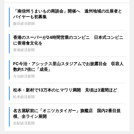
「南信州うまいもの商談会」開催へ 遠州地域の出展者と
バイヤーも初募集
飯田経済新聞
香港のスーパーが24時間営業のコンビニ 日本式コンビニ
に香港食文化を
香港経済新聞
FC今治・アシックス里山スタジアムでお披露目会 収容人
数約1.7倍に「成長」
今治経済新聞
松本・新村で13万本のヒマワリ満開 見頃は3週間ほど
松本経済新聞
名古屋駅前に「オニツカタイガー」旗艦店 国内2番目規
模、全ライン展開
名駅経済新聞