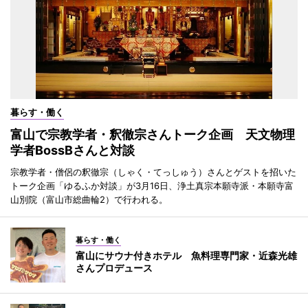
暮らす・働く
富山で宗教学者・釈徹宗さんトーク企画 天文物理
学者BossBさんと対談
宗教学者・僧侶の釈徹宗（しゃく・てっしゅう）さんとゲストを招いた
トーク企画「ゆるふか対談」が3月16日、浄土真宗本願寺派・本願寺富
山別院（富山市総曲輪2）で行われる。
暮らす・働く
富山にサウナ付きホテル 魚料理専門家・近森光雄
さんプロデュース