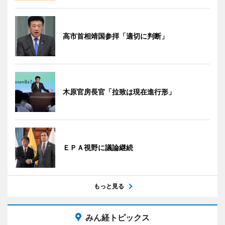
高市首相靖国参拝「適切に判断」
木原官房長官「拉致は現在進行形」
ＥＰＡ視野に議論継続
もっと見る
みん経トピックス