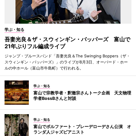
学ぶ・知る
吾妻光良＆ザ・スウィンギン・バッパーズ 富山で
21年ぶりフル編成ライブ
ジャンプ・ブルースバンド「吾妻光良＆The Swinging Boppers（ザ・
スウィンギン・バッパーズ）」のライブが8月3日、オーバード・ホー
ルの中ホール（富山市牛島町）で行われる。
学ぶ・知る
富山で宗教学者・釈徹宗さんトーク企画 天文物理
学者BossBさんと対談
学ぶ・知る
富山でボルファート・ブレーデローデさん公演 オ
ランダ人ジャズピアニスト