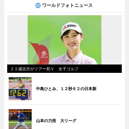
ワールドフォトニュース
２２歳吉沢がツアー初Ｖ 女子ゴルフ
中島ひとみ、１２秒６２の日本新
山本の力投 大リーグ