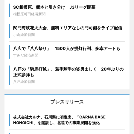
SC相模原、熊本と引き分け J3リーグ開幕
相模原町田経済新聞
関門海峡花火大会、無料エリアなしの門司側をライブ配信
小倉経済新聞
八広で「八八祭り」 1500人が提灯行列、多幸アートも
すみだ経済新聞
八戸の「騎馬打毬」、若手騎手の姿勇ましく 20年ぶりの
正式参拝も
八戸経済新聞
プレスリリース
株式会社カルナ、石川県に初進出。「CARNA BASE
NONOICHI」を開設し、北陸での事業展開を強化