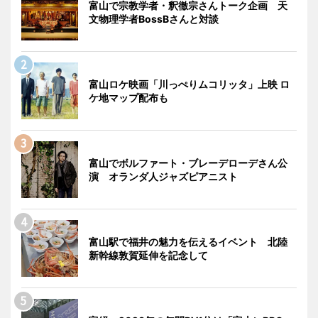
富山で宗教学者・釈徹宗さんトーク企画 天
文物理学者BossBさんと対談
富山ロケ映画「川っぺりムコリッタ」上映 ロ
ケ地マップ配布も
富山でボルファート・ブレーデローデさん公
演 オランダ人ジャズピアニスト
富山駅で福井の魅力を伝えるイベント 北陸
新幹線敦賀延伸を記念して