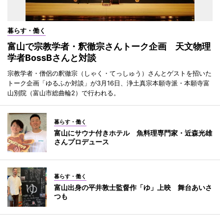
暮らす・働く
富山で宗教学者・釈徹宗さんトーク企画 天文物理
学者BossBさんと対談
宗教学者・僧侶の釈徹宗（しゃく・てっしゅう）さんとゲストを招いた
トーク企画「ゆるふか対談」が3月16日、浄土真宗本願寺派・本願寺富
山別院（富山市総曲輪2）で行われる。
暮らす・働く
富山にサウナ付きホテル 魚料理専門家・近森光雄
さんプロデュース
暮らす・働く
富山出身の平井敦士監督作「ゆ」上映 舞台あいさ
つも