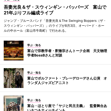
吾妻光良＆ザ・スウィンギン・バッパーズ 富山で
21年ぶりフル編成ライブ
ジャンプ・ブルースバンド「吾妻光良＆The Swinging Boppers（ザ・
スウィンギン・バッパーズ）」のライブが8月3日、オーバード・ホー
ルの中ホール（富山市牛島町）で行われる。
学ぶ・知る
富山で宗教学者・釈徹宗さんトーク企画 天文物理
学者BossBさんと対談
学ぶ・知る
富山でボルファート・ブレーデローデさん公演 オ
ランダ人ジャズピアニスト
学ぶ・知る
富山・ほとり座で「ヤジと民主主義」 監督舞台あ
いさつ＆ティーチインも