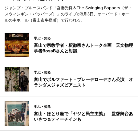
ジャンプ・ブルースバンド「吾妻光良＆The Swinging Boppers（ザ・
スウィンギン・バッパーズ）」のライブが8月3日、オーバード・ホー
ルの中ホール（富山市牛島町）で行われる。
学ぶ・知る
富山で宗教学者・釈徹宗さんトーク企画 天文物理
学者BossBさんと対談
学ぶ・知る
富山でボルファート・ブレーデローデさん公演 オ
ランダ人ジャズピアニスト
学ぶ・知る
富山・ほとり座で「ヤジと民主主義」 監督舞台あ
いさつ＆ティーチインも