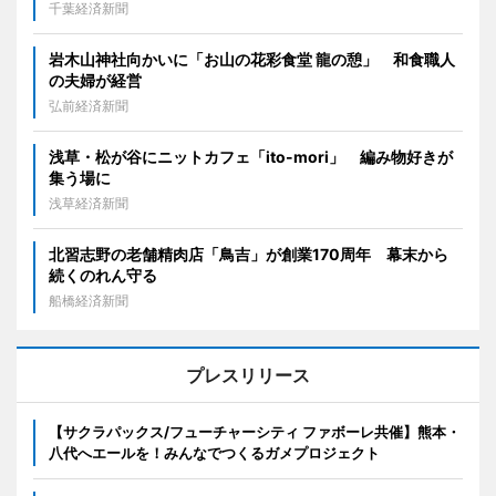
千葉経済新聞
岩木山神社向かいに「お山の花彩食堂 龍の憩」 和食職人
の夫婦が経営
弘前経済新聞
浅草・松が谷にニットカフェ「ito-mori」 編み物好きが
集う場に
浅草経済新聞
北習志野の老舗精肉店「鳥吉」が創業170周年 幕末から
続くのれん守る
船橋経済新聞
プレスリリース
【サクラパックス/フューチャーシティ ファボーレ共催】熊本・
八代へエールを！みんなでつくるガメプロジェクト