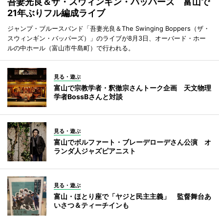
吾妻光良＆ザ・スウィンギン・バッパーズ 富山で
21年ぶりフル編成ライブ
ジャンプ・ブルースバンド「吾妻光良＆The Swinging Boppers（ザ・
スウィンギン・バッパーズ）」のライブが8月3日、オーバード・ホー
ルの中ホール（富山市牛島町）で行われる。
見る・遊ぶ
富山で宗教学者・釈徹宗さんトーク企画 天文物理
学者BossBさんと対談
見る・遊ぶ
富山でボルファート・ブレーデローデさん公演 オ
ランダ人ジャズピアニスト
見る・遊ぶ
富山・ほとり座で「ヤジと民主主義」 監督舞台あ
いさつ＆ティーチインも