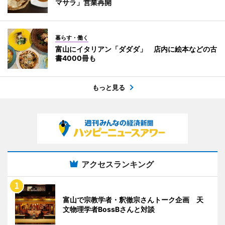
マサラ」営業再開
暮らす・働く
富山にイタリアン「ダダダ」 店内に絵本などの古
書4000冊も
もっと見る
アクセスランキング
富山で宗教学者・釈徹宗さんトーク企画 天
文物理学者BossBさんと対談