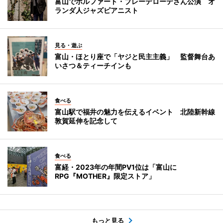
富山でボルファート・ブレーデローデさん公演 オ
ランダ人ジャズピアニスト
見る・遊ぶ
富山・ほとり座で「ヤジと民主主義」 監督舞台あ
いさつ＆ティーチインも
食べる
富山駅で福井の魅力を伝えるイベント 北陸新幹線
敦賀延伸を記念して
食べる
富経・2023年の年間PV1位は「富山に
RPG『MOTHER』限定ストア」
もっと見る