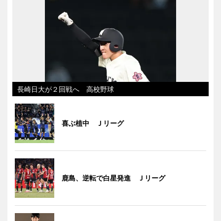
長崎日大が２回戦へ 高校野球
喜ぶ植中 Ｊリーグ
鹿島、逆転で白星発進 Ｊリーグ