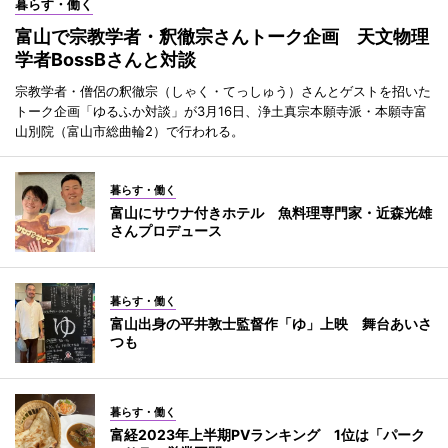
暮らす・働く
富山で宗教学者・釈徹宗さんトーク企画 天文物理
学者BossBさんと対談
宗教学者・僧侶の釈徹宗（しゃく・てっしゅう）さんとゲストを招いた
トーク企画「ゆるふか対談」が3月16日、浄土真宗本願寺派・本願寺富
山別院（富山市総曲輪2）で行われる。
暮らす・働く
富山にサウナ付きホテル 魚料理専門家・近森光雄
さんプロデュース
暮らす・働く
富山出身の平井敦士監督作「ゆ」上映 舞台あいさ
つも
暮らす・働く
富経2023年上半期PVランキング 1位は「パーク