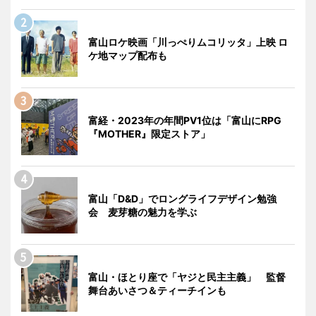
富山ロケ映画「川っぺりムコリッタ」上映 ロ
ケ地マップ配布も
富経・2023年の年間PV1位は「富山にRPG
『MOTHER』限定ストア」
富山「D&D」でロングライフデザイン勉強
会 麦芽糖の魅力を学ぶ
富山・ほとり座で「ヤジと民主主義」 監督
舞台あいさつ＆ティーチインも