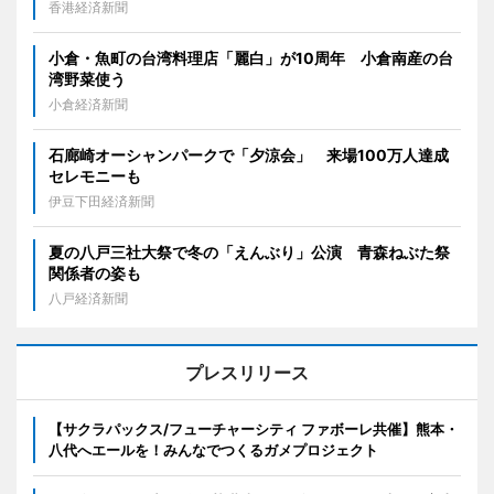
香港経済新聞
小倉・魚町の台湾料理店「麗白」が10周年 小倉南産の台
湾野菜使う
小倉経済新聞
石廊崎オーシャンパークで「夕涼会」 来場100万人達成
セレモニーも
伊豆下田経済新聞
夏の八戸三社大祭で冬の「えんぶり」公演 青森ねぶた祭
関係者の姿も
八戸経済新聞
プレスリリース
【サクラパックス/フューチャーシティ ファボーレ共催】熊本・
八代へエールを！みんなでつくるガメプロジェクト