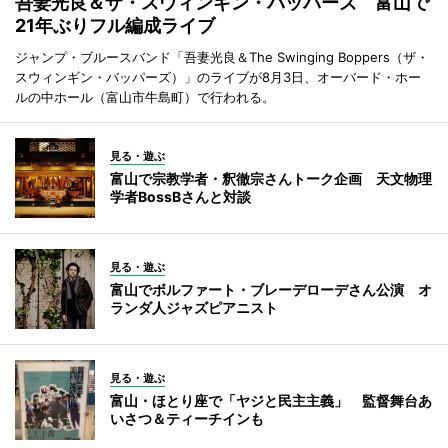
吾妻光良＆ザ・スウィンギン・バッパーズ 富山で
21年ぶりフル編成ライブ
ジャンプ・ブルースバンド「吾妻光良＆The Swinging Boppers（ザ・
スウィンギン・バッパーズ）」のライブが8月3日、オーバード・ホー
ルの中ホール（富山市牛島町）で行われる。
見る・遊ぶ
富山で宗教学者・釈徹宗さんトーク企画 天文物理
学者BossBさんと対談
見る・遊ぶ
富山でボルファート・ブレーデローデさん公演 オ
ランダ人ジャズピアニスト
見る・遊ぶ
富山・ほとり座で「ヤジと民主主義」 監督舞台あ
いさつ＆ティーチインも