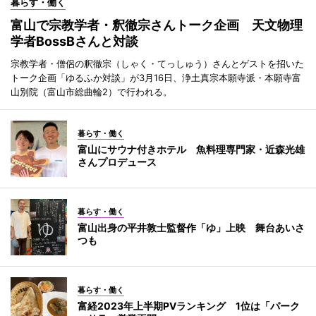
暮らす・働く
富山で宗教学者・釈徹宗さんトーク企画 天文物理
学者BossBさんと対談
宗教学者・僧侶の釈徹宗（しゃく・てっしゅう）さんとゲストを招いた
トーク企画「ゆるふか対談」が3月16日、浄土真宗本願寺派・本願寺富
山別院（富山市総曲輪2）で行われる。
暮らす・働く
富山にサウナ付きホテル 魚料理専門家・近森光雄
さんプロデュース
暮らす・働く
富山出身の平井敦士監督作「ゆ」上映 舞台あいさ
つも
暮らす・働く
富経2023年上半期PVランキング 1位は「パーク