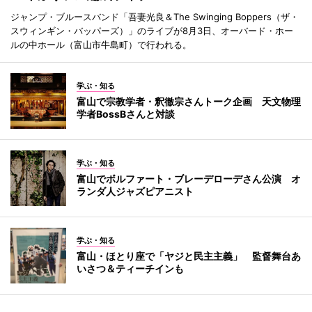
ジャンプ・ブルースバンド「吾妻光良＆The Swinging Boppers（ザ・
スウィンギン・バッパーズ）」のライブが8月3日、オーバード・ホー
ルの中ホール（富山市牛島町）で行われる。
学ぶ・知る
富山で宗教学者・釈徹宗さんトーク企画 天文物理
学者BossBさんと対談
学ぶ・知る
富山でボルファート・ブレーデローデさん公演 オ
ランダ人ジャズピアニスト
学ぶ・知る
富山・ほとり座で「ヤジと民主主義」 監督舞台あ
いさつ＆ティーチインも