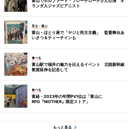
富山でボルファート・ブレーデローデさん公演 オ
ランダ人ジャズピアニスト
見る・遊ぶ
富山・ほとり座で「ヤジと民主主義」 監督舞台あ
いさつ＆ティーチインも
食べる
富山駅で福井の魅力を伝えるイベント 北陸新幹線
敦賀延伸を記念して
食べる
富経・2023年の年間PV1位は「富山に
RPG『MOTHER』限定ストア」
もっと見る