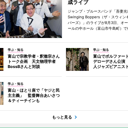
成ライブ
ジャンプ・ブルースバンド「吾妻光良
Swinging Boppers（ザ・スウィ
パーズ）」のライブが8月3日、オ
ールの中ホール（富山市牛島町）で
学ぶ・知る
学ぶ・知る
富山で宗教学者・釈徹宗さん
富山でボルファー
トーク企画 天文物理学者
デローデさん公演
BossBさんと対談
人ジャズピアニス
学ぶ・知る
富山・ほとり座で「ヤジと民
主主義」 監督舞台あいさつ
＆ティーチインも
もっと見る