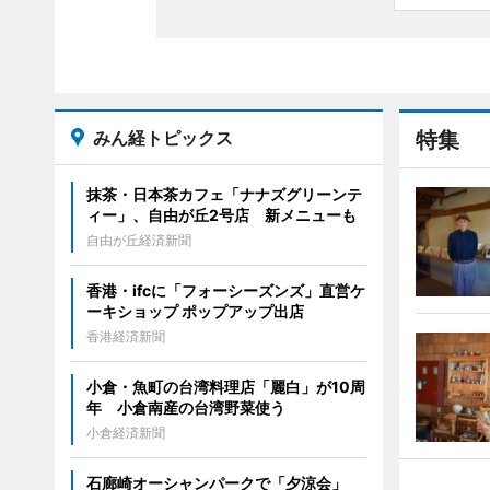
みん経トピックス
特集
抹茶・日本茶カフェ「ナナズグリーンテ
ィー」、自由が丘2号店 新メニューも
自由が丘経済新聞
香港・ifcに「フォーシーズンズ」直営ケ
ーキショップ ポップアップ出店
香港経済新聞
小倉・魚町の台湾料理店「麗白」が10周
年 小倉南産の台湾野菜使う
小倉経済新聞
石廊崎オーシャンパークで「夕涼会」