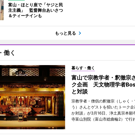
富山・ほとり座で「ヤジと民
主主義」 監督舞台あいさつ
＆ティーチインも
もっと見る
・働く
暮らす・働く
富山で宗教学者・釈徹宗
ク企画 天文物理学者Bos
と対談
宗教学者・僧侶の釈徹宗（しゃく・
う）さんとゲストを招いたトーク企
か対談」が3月16日、浄土真宗本願
寺富山別院（富山市総曲輪2）で行