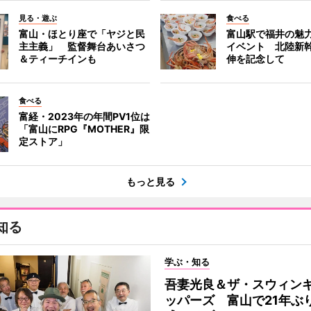
見る・遊ぶ
食べる
富山・ほとり座で「ヤジと民
富山駅で福井の魅
主主義」 監督舞台あいさつ
イベント 北陸新
＆ティーチインも
伸を記念して
食べる
富経・2023年の年間PV1位は
「富山にRPG『MOTHER』限
定ストア」
もっと見る
知る
学ぶ・知る
吾妻光良＆ザ・スウィン
ッパーズ 富山で21年ぶ