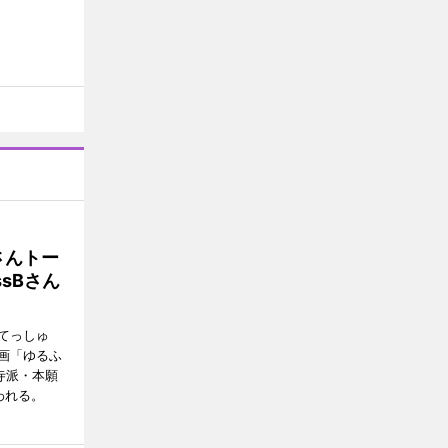
さんトー
sBさん
てっしゅ
画「ゆるふ
寺派・本願
われる。