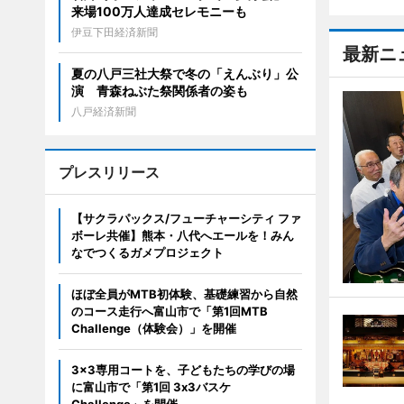
来場100万人達成セレモニーも
伊豆下田経済新聞
最新ニ
夏の八戸三社大祭で冬の「えんぶり」公
演 青森ねぶた祭関係者の姿も
八戸経済新聞
プレスリリース
【サクラパックス/フューチャーシティ ファ
ボーレ共催】熊本・八代へエールを！みん
なでつくるガメプロジェクト
ほぼ全員がMTB初体験、基礎練習から自然
のコース走行へ富山市で「第1回MTB
Challenge（体験会）」を開催
3x3専用コートを、子どもたちの学びの場
に富山市で「第1回 3x3バスケ