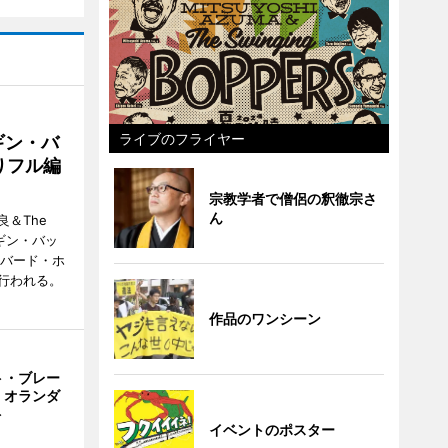
ライブのフライヤー
ギン・バ
りフル編
宗教学者で僧侶の釈徹宗さ
ん
＆The
ンギン・バッ
ーバード・ホ
行われる。
作品のワンシーン
ト・ブレー
 オランダ
ト
イベントのポスター