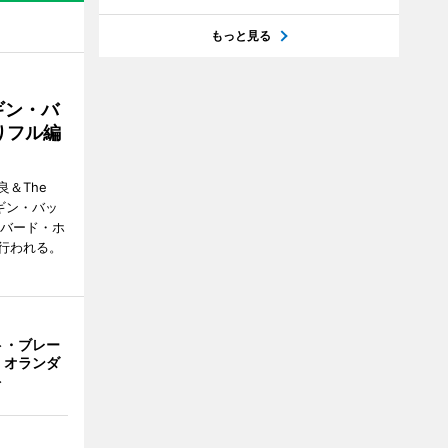
もっと見る
ギン・バ
りフル編
＆The
ンギン・バッ
ーバード・ホ
行われる。
ト・ブレー
 オランダ
ト