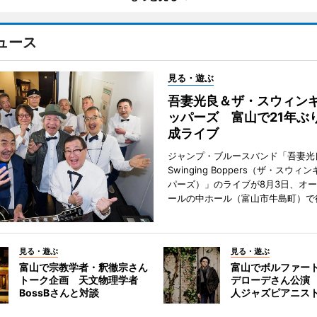
ュース
見る・遊ぶ
吾妻光良＆ザ・スウィン
ッパーズ 富山で21年ぶ
成ライブ
ジャンプ・ブルースバンド「吾妻光良
Swinging Boppers（ザ・スウィ
パーズ）」のライブが8月3日、オ
ールの中ホール（富山市牛島町）で
見る・遊ぶ
見る・遊ぶ
富山で宗教学者・釈徹宗さん
富山でボルファー
トーク企画 天文物理学者
デローデさん公演
BossBさんと対談
人ジャズピアニス