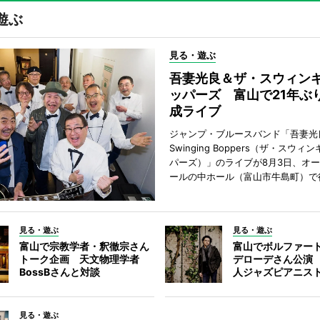
遊ぶ
見る・遊ぶ
吾妻光良＆ザ・スウィン
ッパーズ 富山で21年ぶ
成ライブ
ジャンプ・ブルースバンド「吾妻光良
Swinging Boppers（ザ・スウィ
パーズ）」のライブが8月3日、オ
ールの中ホール（富山市牛島町）で
見る・遊ぶ
見る・遊ぶ
富山で宗教学者・釈徹宗さん
富山でボルファー
トーク企画 天文物理学者
デローデさん公演
BossBさんと対談
人ジャズピアニス
見る・遊ぶ