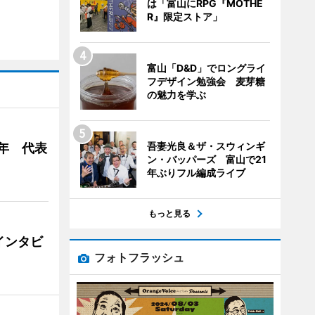
は「富山にRPG『MOTHE
R』限定ストア」
富山「D&D」でロングライ
フデザイン勉強会 麦芽糖
の魅力を学ぶ
吾妻光良＆ザ・スウィンギ
年 代表
ン・バッパーズ 富山で21
年ぶりフル編成ライブ
もっと見る
インタビ
フォトフラッシュ