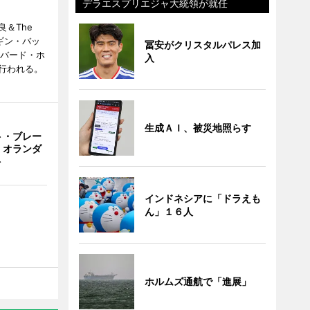
デラエスプリエジャ大統領が就任
＆The
ンギン・バッ
冨安がクリスタルパレス加
ーバード・ホ
入
行われる。
生成ＡＩ、被災地照らす
ト・ブレー
 オランダ
ト
インドネシアに「ドラえも
ん」１６人
ホルムズ通航で「進展」