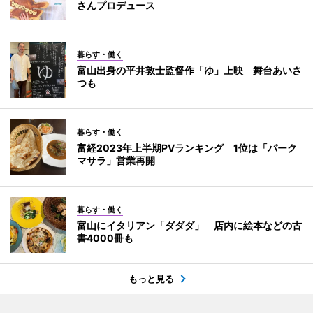
さんプロデュース
暮らす・働く
富山出身の平井敦士監督作「ゆ」上映 舞台あいさ
つも
暮らす・働く
富経2023年上半期PVランキング 1位は「パーク
マサラ」営業再開
暮らす・働く
富山にイタリアン「ダダダ」 店内に絵本などの古
書4000冊も
もっと見る