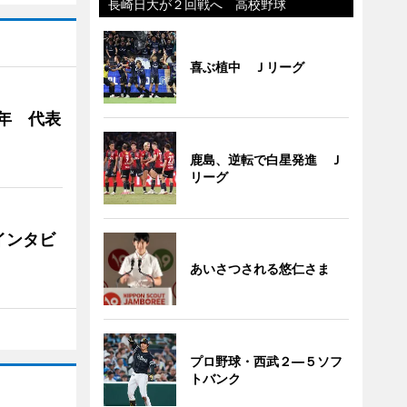
長崎日大が２回戦へ 高校野球
喜ぶ植中 Ｊリーグ
年 代表
鹿島、逆転で白星発進 Ｊ
リーグ
インタビ
あいさつされる悠仁さま
プロ野球・西武２―５ソフ
トバンク