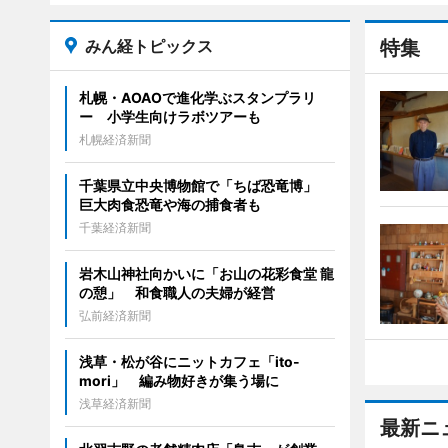
みん経トピックス
特集
札幌・AOAOで進化学ぶスタンプラリ
ー 小学生向けラボツアーも
札幌経済新聞
千葉県立中央博物館で「ちば恐竜博」
巨大肉食恐竜や海の捕食者も
千葉経済新聞
岩木山神社向かいに「お山の花彩食堂 龍
の憩」 和食職人の夫婦が経営
弘前経済新聞
浅草・松が谷にニットカフェ「ito-
mori」 編み物好きが集う場に
浅草経済新聞
最新ニ