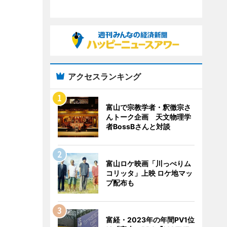
アクセスランキング
富山で宗教学者・釈徹宗さ
んトーク企画 天文物理学
者BossBさんと対談
富山ロケ映画「川っぺりム
コリッタ」上映 ロケ地マッ
プ配布も
富経・2023年の年間PV1位