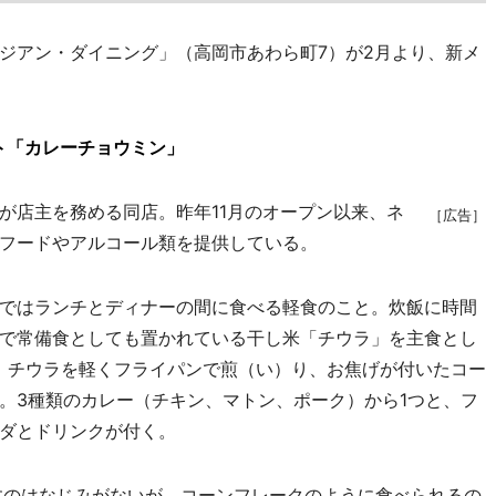
アン・ダイニング」（高岡市あわら町7）が2月より、新メ
ト「カレーチョウミン」
店主を務める同店。昨年11月のオープン以来、ネ
［広告］
フードやアルコール類を提供している。
ではランチとディナーの間に食べる軽食のこと。炊飯に時間
で常備食としても置かれている干し米「チウラ」を主食とし
は、チウラを軽くフライパンで煎（い）り、お焦げが付いたコー
。3種類のカレー（チキン、マトン、ポーク）から1つと、フ
ダとドリンクが付く。
すのはなじみがないが、コーンフレークのように食べられるの