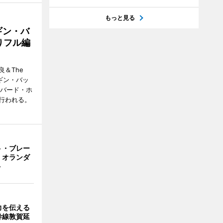
もっと見る
ギン・バ
りフル編
＆The
ンギン・バッ
ーバード・ホ
行われる。
ト・ブレー
 オランダ
ト
力を伝える
幹線敦賀延