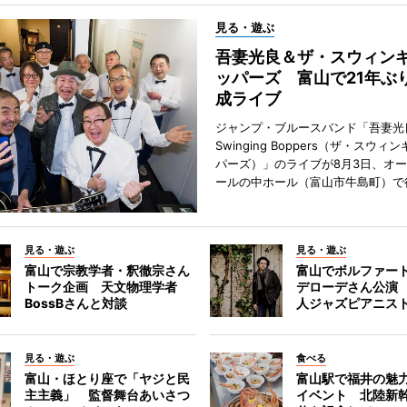
見る・遊ぶ
吾妻光良＆ザ・スウィン
ッパーズ 富山で21年ぶ
成ライブ
ジャンプ・ブルースバンド「吾妻光良
Swinging Boppers（ザ・スウィ
パーズ）」のライブが8月3日、オ
ールの中ホール（富山市牛島町）で
見る・遊ぶ
見る・遊ぶ
富山で宗教学者・釈徹宗さん
富山でボルファー
トーク企画 天文物理学者
デローデさん公演
BossBさんと対談
人ジャズピアニス
見る・遊ぶ
食べる
富山・ほとり座で「ヤジと民
富山駅で福井の魅
主主義」 監督舞台あいさつ
イベント 北陸新