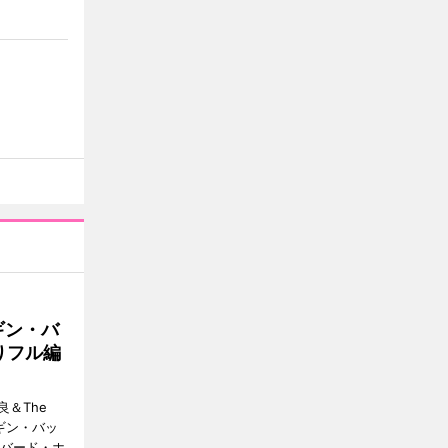
ギン・バ
りフル編
＆The
ンギン・バッ
ーバード・ホ