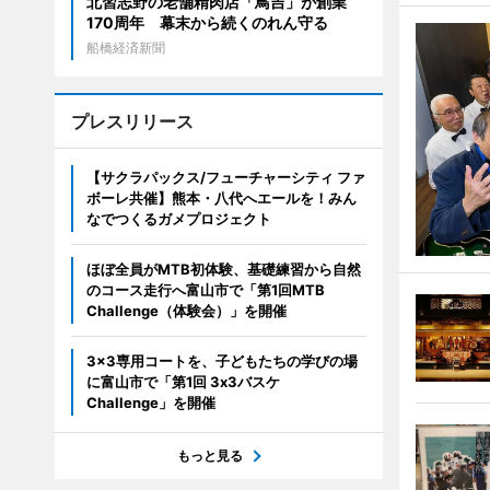
北習志野の老舗精肉店「鳥吉」が創業
170周年 幕末から続くのれん守る
船橋経済新聞
プレスリリース
【サクラパックス/フューチャーシティ ファ
ボーレ共催】熊本・八代へエールを！みん
なでつくるガメプロジェクト
ほぼ全員がMTB初体験、基礎練習から自然
のコース走行へ富山市で「第1回MTB
Challenge（体験会）」を開催
3x3専用コートを、子どもたちの学びの場
に富山市で「第1回 3x3バスケ
Challenge」を開催
もっと見る