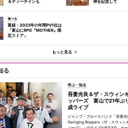
＆ティーチインも
伸を記念して
食べる
富経・2023年の年間PV1位は
「富山にRPG『MOTHER』限
定ストア」
もっと見る
知る
学ぶ・知る
吾妻光良＆ザ・スウィン
ッパーズ 富山で21年ぶ
成ライブ
ジャンプ・ブルースバンド「吾妻光良
Swinging Boppers（ザ・スウィ
パーズ）」のライブが8月3日、オ