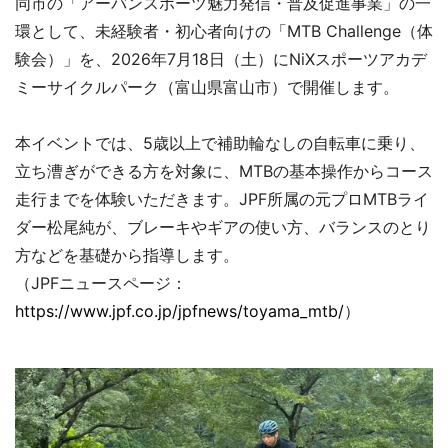
同市の「アーバンスポーツ魅力発信・普及促進事業」の一
環として、未経験者・初心者向けの「MTB Challenge（体
験会）」を、2026年7月18日（土）にNiXスポーツアカデ
ミーサイクルパーク（富山県富山市）で開催します。
本イベントでは、5歳以上で補助輪なしの自転車に乗り、
立ち漕ぎができる方を対象に、MTBの基本操作からコース
走行までを体験いただきます。JPF所属の元プロMTBライ
ダー松尾純が、ブレーキやギアの使い方、バランスのとり
方などを基礎から指導します。
（JPFニュースページ：
https://www.jpf.co.jp/jpfnews/toyama_mtb/
）