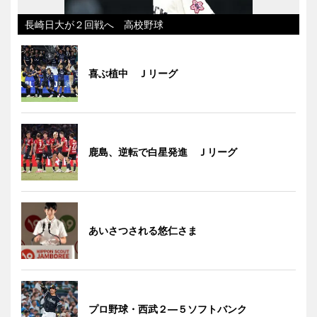
長崎日大が２回戦へ 高校野球
喜ぶ植中 Ｊリーグ
鹿島、逆転で白星発進 Ｊリーグ
あいさつされる悠仁さま
プロ野球・西武２―５ソフトバンク