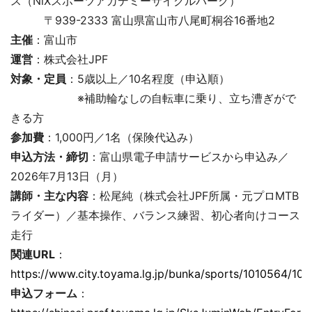
ス（NiXスポーツアカデミーサイクルパーク）
〒939-2333 富山県富山市八尾町桐谷16番地2
主催
：富山市
運営
：株式会社JPF
対象・定員
：5歳以上／10名程度（申込順）
※補助輪なしの自転車に乗り、立ち漕ぎがで
きる方
参加費
：1,000円／1名（保険代込み）
申込方法・締切
：富山県電子申請サービスから申込み／
2026年7月13日（月）
講師・主な内容
：松尾純（株式会社JPF所属・元プロMTB
ライダー）／基本操作、バランス練習、初心者向けコース
走行
関連URL
：
https://www.city.toyama.lg.jp/bunka/sports/1010564/101
申込フォーム
：