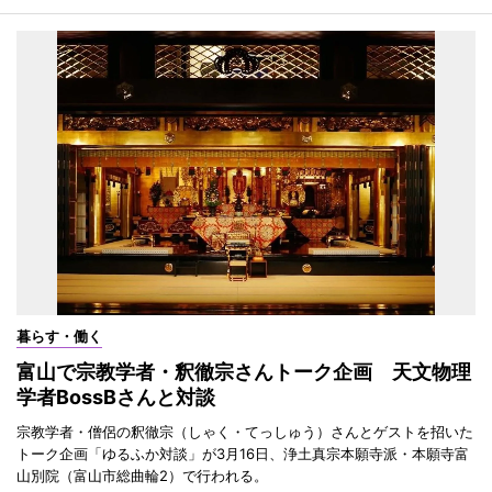
暮らす・働く
富山で宗教学者・釈徹宗さんトーク企画 天文物理
学者BossBさんと対談
宗教学者・僧侶の釈徹宗（しゃく・てっしゅう）さんとゲストを招いた
トーク企画「ゆるふか対談」が3月16日、浄土真宗本願寺派・本願寺富
山別院（富山市総曲輪2）で行われる。