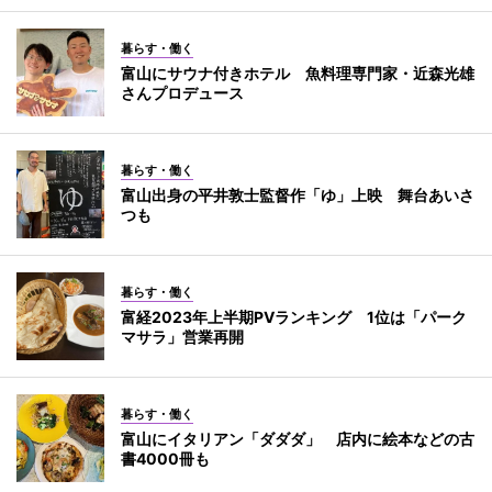
暮らす・働く
富山にサウナ付きホテル 魚料理専門家・近森光雄
さんプロデュース
暮らす・働く
富山出身の平井敦士監督作「ゆ」上映 舞台あいさ
つも
暮らす・働く
富経2023年上半期PVランキング 1位は「パーク
マサラ」営業再開
暮らす・働く
富山にイタリアン「ダダダ」 店内に絵本などの古
書4000冊も