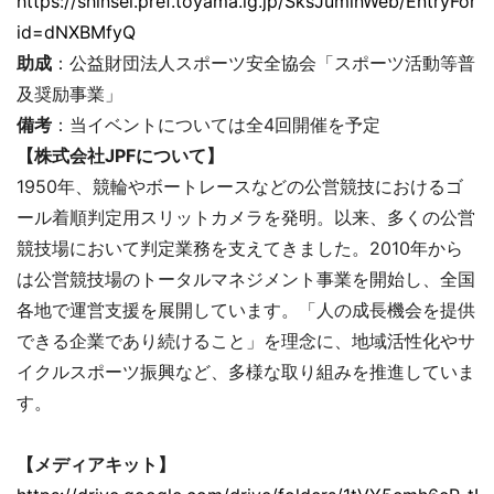
https://shinsei.pref.toyama.lg.jp/SksJuminWeb/EntryForm
id=dNXBMfyQ
助成
：公益財団法人スポーツ安全協会「スポーツ活動等普
及奨励事業」
備考
：当イベントについては全4回開催を予定
【株式会社JPFについて】
1950年、競輪やボートレースなどの公営競技におけるゴ
ール着順判定用スリットカメラを発明。以来、多くの公営
競技場において判定業務を支えてきました。2010年から
は公営競技場のトータルマネジメント事業を開始し、全国
各地で運営支援を展開しています。「人の成長機会を提供
できる企業であり続けること」を理念に、地域活性化やサ
イクルスポーツ振興など、多様な取り組みを推進していま
す。
【メディアキット】