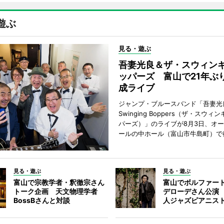
遊ぶ
見る・遊ぶ
吾妻光良＆ザ・スウィン
ッパーズ 富山で21年ぶ
成ライブ
ジャンプ・ブルースバンド「吾妻光良
Swinging Boppers（ザ・スウィ
パーズ）」のライブが8月3日、オ
ールの中ホール（富山市牛島町）で
見る・遊ぶ
見る・遊ぶ
富山で宗教学者・釈徹宗さん
富山でボルファー
トーク企画 天文物理学者
デローデさん公演
BossBさんと対談
人ジャズピアニス