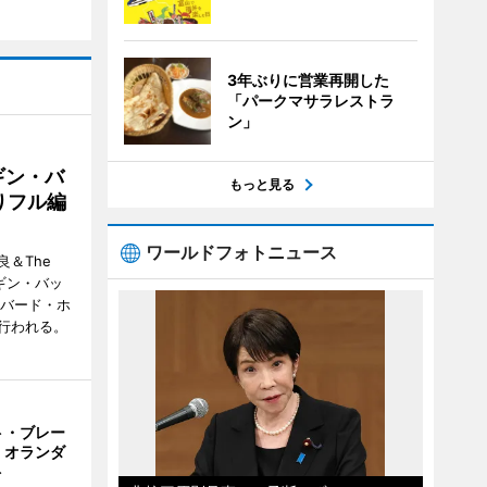
3年ぶりに営業再開した
「パークマサラレストラ
ン」
ギン・バ
もっと見る
りフル編
ワールドフォトニュース
＆The
ンギン・バッ
ーバード・ホ
行われる。
ト・ブレー
 オランダ
ト