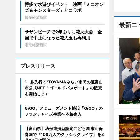
博多で水遊びイベント 映画「ミニオン
ズ＆モンスターズ」とコラボ
博多経済新聞
最新ニ
サザンビーチで2年ぶりに花火大会 全
国で中止になった花火玉も再利用
湘南経済新聞
プレスリリース
“一歩先行く”TOYAMAみらい市民の証富山
市公式NFT「ゴールドパスポート」の販売
を開始します
GiGO、アミューズメント施設「GiGO」の
フランチャイズ事業へ本格参入
【富山県】幼保連携型認定こども園 東山保
育園で「100万人のクラシックライブ」を8