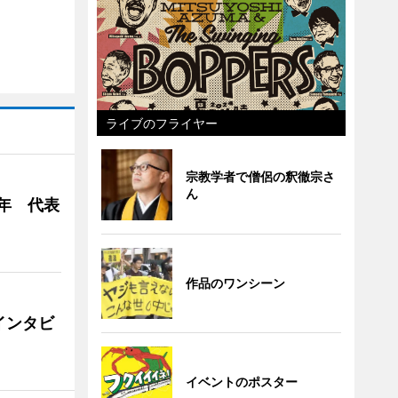
ライブのフライヤー
宗教学者で僧侶の釈徹宗さ
ん
年 代表
作品のワンシーン
インタビ
イベントのポスター