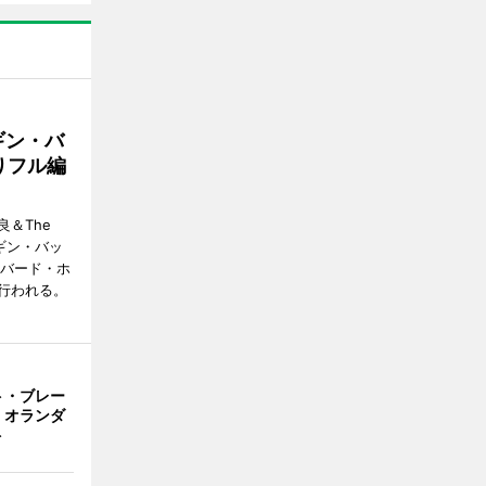
ギン・バ
りフル編
＆The
ンギン・バッ
ーバード・ホ
行われる。
ト・ブレー
 オランダ
ト