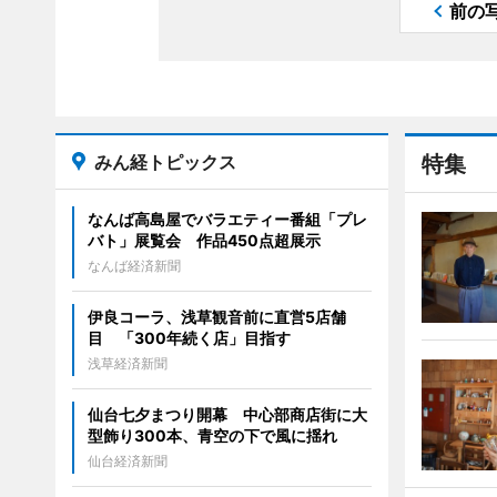
前の
みん経トピックス
特集
なんば高島屋でバラエティー番組「プレ
バト」展覧会 作品450点超展示
なんば経済新聞
伊良コーラ、浅草観音前に直営5店舗
目 「300年続く店」目指す
浅草経済新聞
仙台七夕まつり開幕 中心部商店街に大
型飾り300本、青空の下で風に揺れ
仙台経済新聞