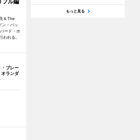
りフル編
もっと見る
＆The
ンギン・バッ
ーバード・ホ
行われる。
ト・ブレー
 オランダ
ト