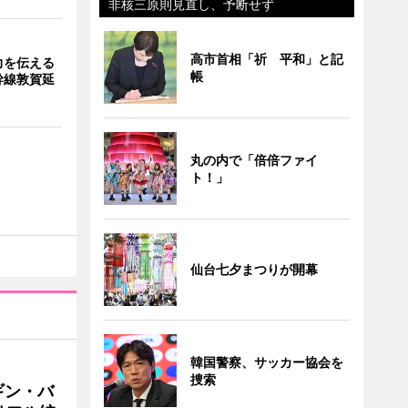
非核三原則見直し、予断せず
高市首相「祈 平和」と記
力を伝える
帳
幹線敦賀延
丸の内で「倍倍ファイ
ト！」
仙台七夕まつりが開幕
韓国警察、サッカー協会を
捜索
ギン・バ