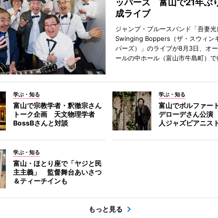
ッパーズ 富山で21年ぶ
成ライブ
ジャンプ・ブルースバンド「吾妻光良
Swinging Boppers（ザ・スウィ
パーズ）」のライブが8月3日、オ
ールの中ホール（富山市牛島町）で
学ぶ・知る
学ぶ・知る
富山で宗教学者・釈徹宗さん
富山でボルファー
トーク企画 天文物理学者
デローデさん公演
BossBさんと対談
人ジャズピアニス
学ぶ・知る
富山・ほとり座で「ヤジと民
主主義」 監督舞台あいさつ
＆ティーチインも
もっと見る