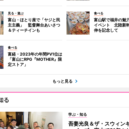
見る・遊ぶ
食べる
富山・ほとり座で「ヤジと民
富山駅で福井の魅
主主義」 監督舞台あいさつ
イベント 北陸新
＆ティーチインも
伸を記念して
食べる
富経・2023年の年間PV1位は
「富山にRPG『MOTHER』限
定ストア」
もっと見る
知る
学ぶ・知る
吾妻光良＆ザ・スウィン