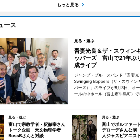
もっと見る
ュース
見る・遊ぶ
吾妻光良＆ザ・スウィン
ッパーズ 富山で21年ぶ
成ライブ
ジャンプ・ブルースバンド「吾妻光良
Swinging Boppers（ザ・スウィ
パーズ）」のライブが8月3日、オ
ールの中ホール（富山市牛島町）で
見る・遊ぶ
見る・遊ぶ
富山で宗教学者・釈徹宗さん
富山でボルファー
トーク企画 天文物理学者
デローデさん公演
BossBさんと対談
人ジャズピアニス