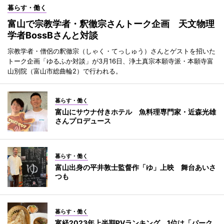
暮らす・働く
富山で宗教学者・釈徹宗さんトーク企画 天文物理
学者BossBさんと対談
宗教学者・僧侶の釈徹宗（しゃく・てっしゅう）さんとゲストを招いた
トーク企画「ゆるふか対談」が3月16日、浄土真宗本願寺派・本願寺富
山別院（富山市総曲輪2）で行われる。
暮らす・働く
富山にサウナ付きホテル 魚料理専門家・近森光雄
さんプロデュース
暮らす・働く
富山出身の平井敦士監督作「ゆ」上映 舞台あいさ
つも
暮らす・働く
富経2023年上半期PVランキング 1位は「パーク