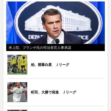
米上院、ブランチ氏の司法長官人事承認
柏、開幕白星 Ｊリーグ
町田、大勝で発進 Ｊリーグ