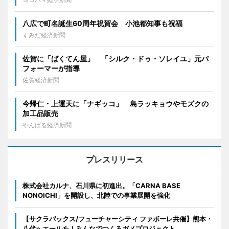
八広で町名誕生60周年祝賀会 小池都知事も祝福
すみだ経済新聞
佐賀に「ばくてん屋」 「シルク・ドゥ・ソレイユ」元パ
フォーマーが指導
佐賀経済新聞
今帰仁・上運天に「ナギッコ」 島ラッキョウやモズクの
加工品販売
やんばる経済新聞
プレスリリース
株式会社カルナ、石川県に初進出。「CARNA BASE
NONOICHI」を開設し、北陸での事業展開を強化
【サクラパックス/フューチャーシティ ファボーレ共催】熊本・
八代へエールを！みんなでつくるガメプロジェクト