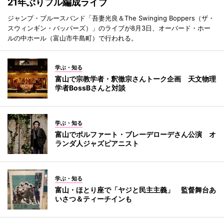
21年ぶりフル編成ライブ
ジャンプ・ブルースバンド「吾妻光良＆The Swinging Boppers（ザ・
スウィンギン・バッパーズ）」のライブが8月3日、オーバード・ホー
ルの中ホール（富山市牛島町）で行われる。
学ぶ・知る
富山で宗教学者・釈徹宗さんトーク企画 天文物理
学者BossBさんと対談
学ぶ・知る
富山でボルファート・ブレーデローデさん公演 オ
ランダ人ジャズピアニスト
学ぶ・知る
富山・ほとり座で「ヤジと民主主義」 監督舞台あ
いさつ＆ティーチインも