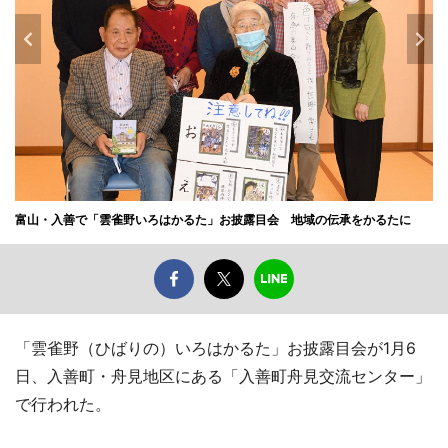
富山・入善で「雲雀野いろはかるた」お披露目会 地域の伝承をかるたに
「雲雀野（ひばりの）いろはかるた」お披露目会が1月6
日、入善町・舟見地区にある「入善町舟見交流センター」
で行われた。