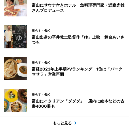
富山にサウナ付きホテル 魚料理専門家・近森光雄
さんプロデュース
暮らす・働く
富山出身の平井敦士監督作「ゆ」上映 舞台あいさ
つも
暮らす・働く
富経2023年上半期PVランキング 1位は「パーク
マサラ」営業再開
暮らす・働く
富山にイタリアン「ダダダ」 店内に絵本などの古
書4000冊も
もっと見る