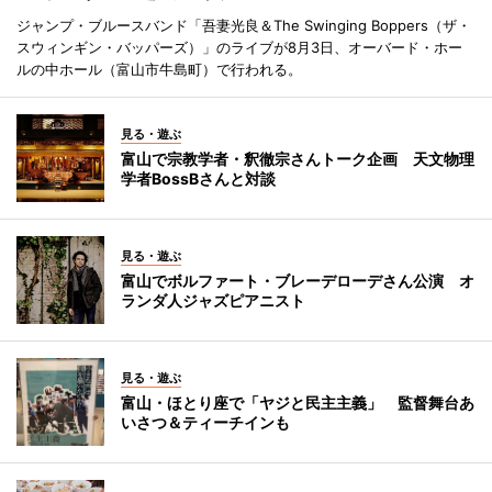
ジャンプ・ブルースバンド「吾妻光良＆The Swinging Boppers（ザ・
スウィンギン・バッパーズ）」のライブが8月3日、オーバード・ホー
ルの中ホール（富山市牛島町）で行われる。
見る・遊ぶ
富山で宗教学者・釈徹宗さんトーク企画 天文物理
学者BossBさんと対談
見る・遊ぶ
富山でボルファート・ブレーデローデさん公演 オ
ランダ人ジャズピアニスト
見る・遊ぶ
富山・ほとり座で「ヤジと民主主義」 監督舞台あ
いさつ＆ティーチインも