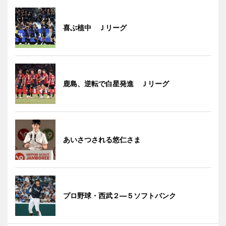
喜ぶ植中 Ｊリーグ
鹿島、逆転で白星発進 Ｊリーグ
あいさつされる悠仁さま
プロ野球・西武２―５ソフトバンク