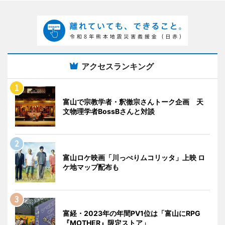
アクセスランキング
富山で宗教学者・釈徹宗さんトーク企画 天
文物理学者BossBさんと対談
富山ロケ映画「川っぺりムコリッタ」上映 ロ
ケ地マップ配布も
富経・2023年の年間PV1位は「富山にRPG
『MOTHER』限定ストア」