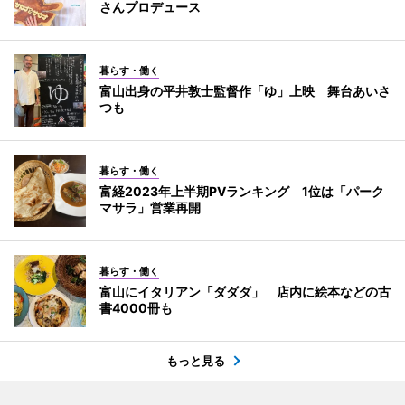
さんプロデュース
暮らす・働く
富山出身の平井敦士監督作「ゆ」上映 舞台あいさ
つも
暮らす・働く
富経2023年上半期PVランキング 1位は「パーク
マサラ」営業再開
暮らす・働く
富山にイタリアン「ダダダ」 店内に絵本などの古
書4000冊も
もっと見る