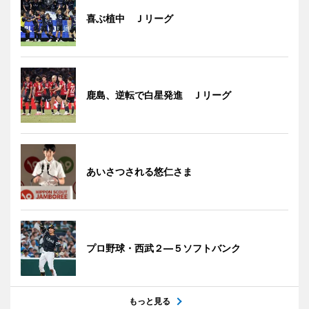
喜ぶ植中 Ｊリーグ
鹿島、逆転で白星発進 Ｊリーグ
あいさつされる悠仁さま
プロ野球・西武２―５ソフトバンク
もっと見る