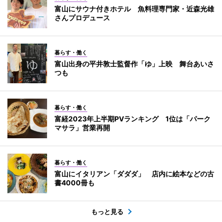
富山にサウナ付きホテル 魚料理専門家・近森光雄
さんプロデュース
暮らす・働く
富山出身の平井敦士監督作「ゆ」上映 舞台あいさ
つも
暮らす・働く
富経2023年上半期PVランキング 1位は「パーク
マサラ」営業再開
暮らす・働く
富山にイタリアン「ダダダ」 店内に絵本などの古
書4000冊も
もっと見る