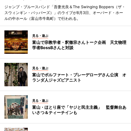
ジャンプ・ブルースバンド「吾妻光良＆The Swinging Boppers（ザ・
スウィンギン・バッパーズ）」のライブが8月3日、オーバード・ホー
ルの中ホール（富山市牛島町）で行われる。
見る・遊ぶ
富山で宗教学者・釈徹宗さんトーク企画 天文物理
学者BossBさんと対談
見る・遊ぶ
富山でボルファート・ブレーデローデさん公演 オ
ランダ人ジャズピアニスト
見る・遊ぶ
富山・ほとり座で「ヤジと民主主義」 監督舞台あ
いさつ＆ティーチインも