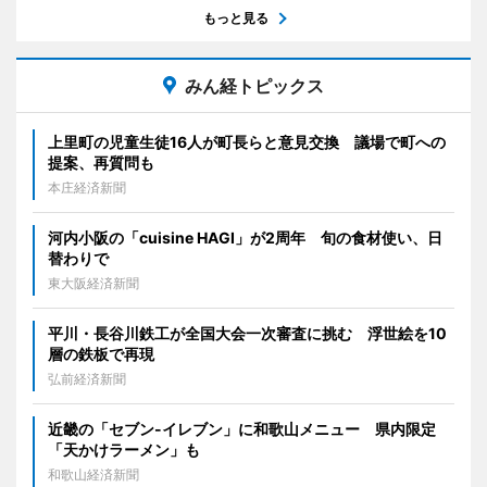
もっと見る
みん経トピックス
上里町の児童生徒16人が町長らと意見交換 議場で町への
提案、再質問も
本庄経済新聞
河内小阪の「cuisine HAGI」が2周年 旬の食材使い、日
替わりで
東大阪経済新聞
平川・長谷川鉄工が全国大会一次審査に挑む 浮世絵を10
層の鉄板で再現
弘前経済新聞
近畿の「セブン-イレブン」に和歌山メニュー 県内限定
「天かけラーメン」も
和歌山経済新聞