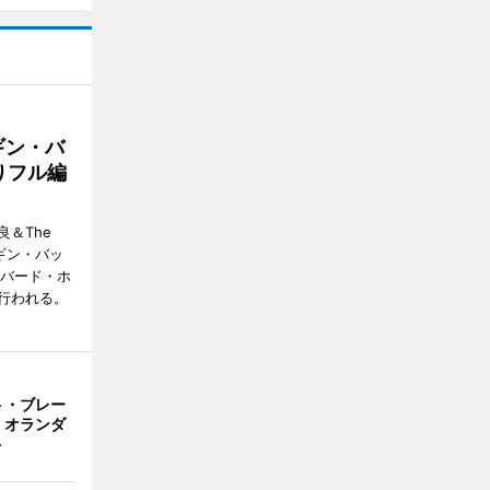
ギン・バ
りフル編
＆The
ンギン・バッ
ーバード・ホ
行われる。
ト・ブレー
 オランダ
ト