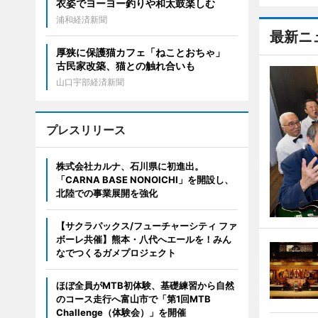
衣姿でヨーヨー釣りや和太鼓楽しむ
浦和経済新聞
最新ニ
厚狭に保護猫カフェ「ねことおちゃ」
古民家改築、猫との触れ合いも
山口宇部経済新聞
プレスリリース
株式会社カルナ、石川県に初進出。
「CARNA BASE NONOICHI」を開設し、
北陸での事業展開を強化
【サクラパックス/フューチャーシティ ファ
ボーレ共催】熊本・八代へエールを！みん
なでつくるガメプロジェクト
ほぼ全員がMTB初体験、基礎練習から自然
のコース走行へ富山市で「第1回MTB
Challenge（体験会）」を開催