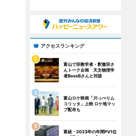
アクセスランキング
富山で宗教学者・釈徹宗さ
んトーク企画 天文物理学
者BossBさんと対談
富山ロケ映画「川っぺりム
コリッタ」上映 ロケ地マッ
プ配布も
富経・2023年の年間PV1位