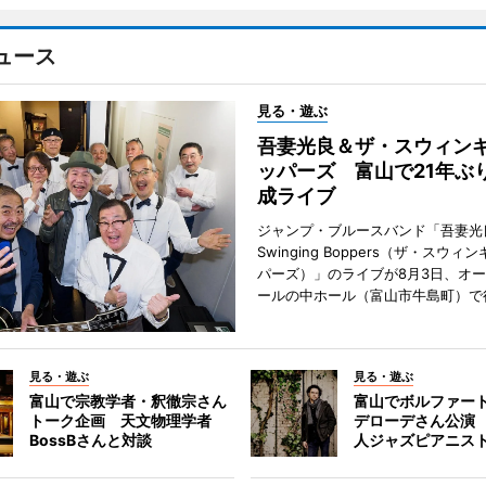
ュース
見る・遊ぶ
吾妻光良＆ザ・スウィン
ッパーズ 富山で21年ぶ
成ライブ
ジャンプ・ブルースバンド「吾妻光良
Swinging Boppers（ザ・スウィ
パーズ）」のライブが8月3日、オ
ールの中ホール（富山市牛島町）で
見る・遊ぶ
見る・遊ぶ
富山で宗教学者・釈徹宗さん
富山でボルファー
トーク企画 天文物理学者
デローデさん公演
BossBさんと対談
人ジャズピアニス