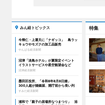
みん経トピックス
特集
今帰仁・上運天に「ナギッコ」 島ラッ
キョウやモズクの加工品販売
やんばる経済新聞
沼津「淡島ホテル」が夏限定イベント
イラストサービスや星空観望会など
沼津経済新聞
墨田区役所、「令和8年8月8日婚」
300人超が婚姻届、開庁前から長い列
すみだ経済新聞
浦和で「親子の居場所なつまつり」 浴