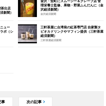
金沢・竪町にスムージー＆クレープ店 管
理栄養士監修、果物・野菜ふんだんに（金
喫茶出店
沢経済新聞）
済新聞）
金沢経済新聞
ニュー
三軒茶屋に台湾発の紅茶専門店 自家製タ
ラボ（シ
ピオカドリンクやマフィン提供（三軒茶屋
経済新聞）
三軒茶屋経済新聞
記事
次の記事