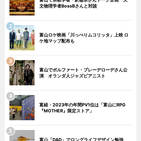
文物理学者BossBさんと対談
富山ロケ映画「川っぺりムコリッタ」上映 ロ
ケ地マップ配布も
富山でボルファート・ブレーデローデさん公
演 オランダ人ジャズピアニスト
富経・2023年の年間PV1位は「富山にRPG
『MOTHER』限定ストア」
富山「D&D」でロングライフデザイン勉強