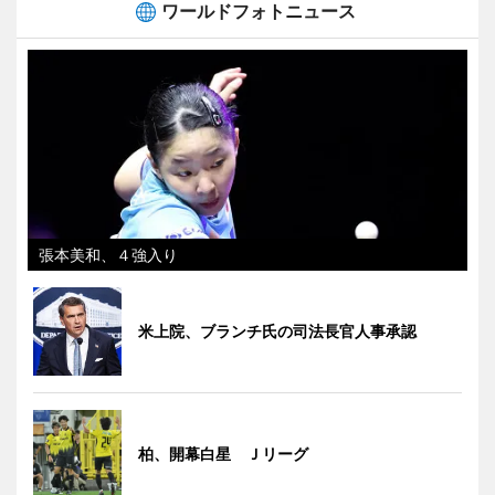
ワールドフォトニュース
張本美和、４強入り
米上院、ブランチ氏の司法長官人事承認
柏、開幕白星 Ｊリーグ