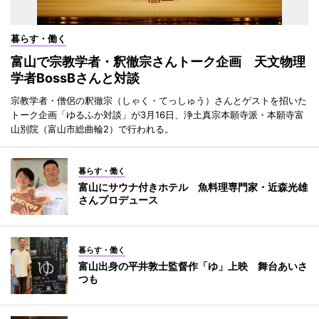
暮らす・働く
富山で宗教学者・釈徹宗さんトーク企画 天文物理
学者BossBさんと対談
宗教学者・僧侶の釈徹宗（しゃく・てっしゅう）さんとゲストを招いた
トーク企画「ゆるふか対談」が3月16日、浄土真宗本願寺派・本願寺富
山別院（富山市総曲輪2）で行われる。
暮らす・働く
富山にサウナ付きホテル 魚料理専門家・近森光雄
さんプロデュース
暮らす・働く
富山出身の平井敦士監督作「ゆ」上映 舞台あいさ
つも