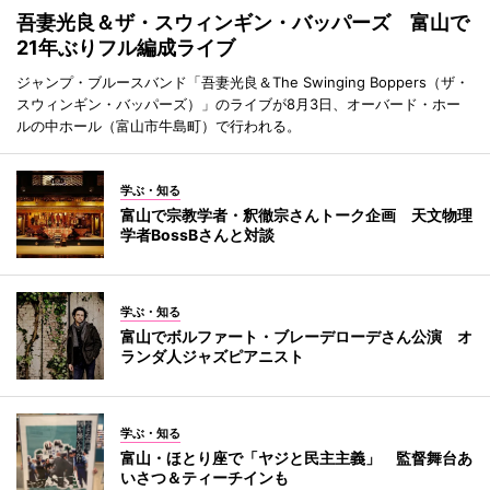
吾妻光良＆ザ・スウィンギン・バッパーズ 富山で
21年ぶりフル編成ライブ
ジャンプ・ブルースバンド「吾妻光良＆The Swinging Boppers（ザ・
スウィンギン・バッパーズ）」のライブが8月3日、オーバード・ホー
ルの中ホール（富山市牛島町）で行われる。
学ぶ・知る
富山で宗教学者・釈徹宗さんトーク企画 天文物理
学者BossBさんと対談
学ぶ・知る
富山でボルファート・ブレーデローデさん公演 オ
ランダ人ジャズピアニスト
学ぶ・知る
富山・ほとり座で「ヤジと民主主義」 監督舞台あ
いさつ＆ティーチインも