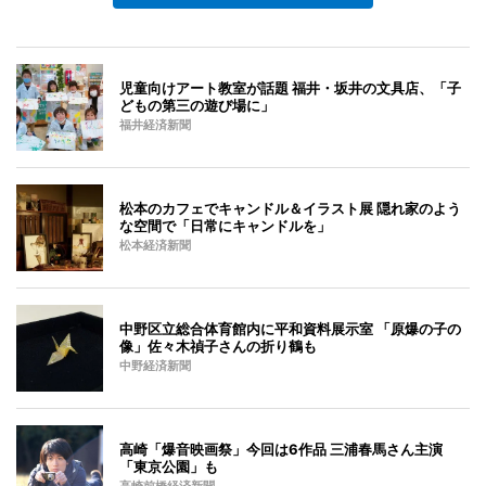
児童向けアート教室が話題 福井・坂井の文具店、「子
どもの第三の遊び場に」
福井経済新聞
松本のカフェでキャンドル＆イラスト展 隠れ家のよう
な空間で「日常にキャンドルを」
松本経済新聞
中野区立総合体育館内に平和資料展示室 「原爆の子の
像」佐々木禎子さんの折り鶴も
中野経済新聞
高崎「爆音映画祭」今回は6作品 三浦春馬さん主演
「東京公園」も