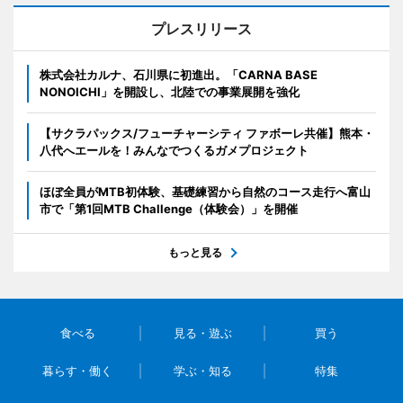
プレスリリース
株式会社カルナ、石川県に初進出。「CARNA BASE
NONOICHI」を開設し、北陸での事業展開を強化
【サクラパックス/フューチャーシティ ファボーレ共催】熊本・
八代へエールを！みんなでつくるガメプロジェクト
ほぼ全員がMTB初体験、基礎練習から自然のコース走行へ富山
市で「第1回MTB Challenge（体験会）」を開催
もっと見る
食べる
見る・遊ぶ
買う
暮らす・働く
学ぶ・知る
特集