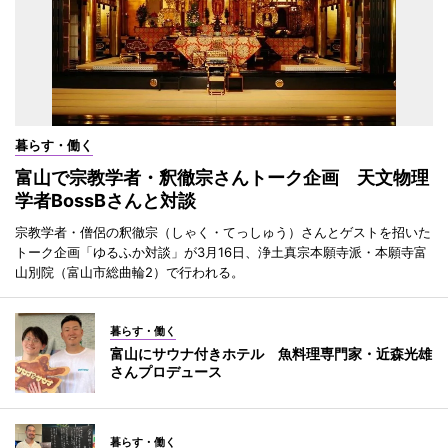
暮らす・働く
富山で宗教学者・釈徹宗さんトーク企画 天文物理
学者BossBさんと対談
宗教学者・僧侶の釈徹宗（しゃく・てっしゅう）さんとゲストを招いた
トーク企画「ゆるふか対談」が3月16日、浄土真宗本願寺派・本願寺富
山別院（富山市総曲輪2）で行われる。
暮らす・働く
富山にサウナ付きホテル 魚料理専門家・近森光雄
さんプロデュース
暮らす・働く