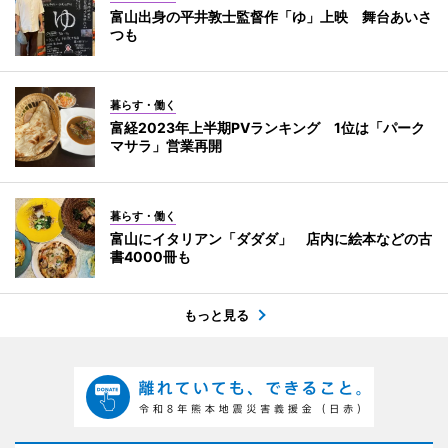
富山出身の平井敦士監督作「ゆ」上映 舞台あいさ
つも
暮らす・働く
富経2023年上半期PVランキング 1位は「パーク
マサラ」営業再開
暮らす・働く
富山にイタリアン「ダダダ」 店内に絵本などの古
書4000冊も
もっと見る