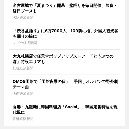
名古屋城で「夏まつり」開幕 盆踊りを毎日開催、飲食・
縁日ブースも
名駅経済新聞
「渋谷盆踊り」に6万7000人 109前に櫓、外国人観光客
も踊りの輪に
シブヤ経済新聞
大丸札幌店で任天堂ポップアップストア 「どうぶつの
森」特設エリアも
札幌経済新聞
OMO5函館で「函館夜景の日」 手回しオルガンで野外劇
テーマ曲
函館経済新聞
香港・九龍塘に韓国料理店「Social」 韓国定番料理を現
代風に
香港経済新聞