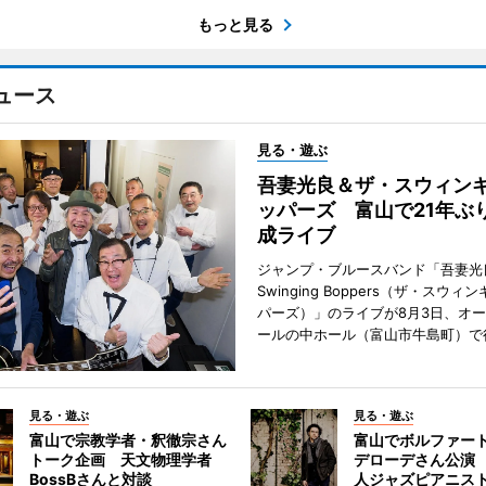
もっと見る
ュース
見る・遊ぶ
吾妻光良＆ザ・スウィン
ッパーズ 富山で21年ぶ
成ライブ
ジャンプ・ブルースバンド「吾妻光良
Swinging Boppers（ザ・スウィ
パーズ）」のライブが8月3日、オ
ールの中ホール（富山市牛島町）で
見る・遊ぶ
見る・遊ぶ
富山で宗教学者・釈徹宗さん
富山でボルファー
トーク企画 天文物理学者
デローデさん公演
BossBさんと対談
人ジャズピアニス