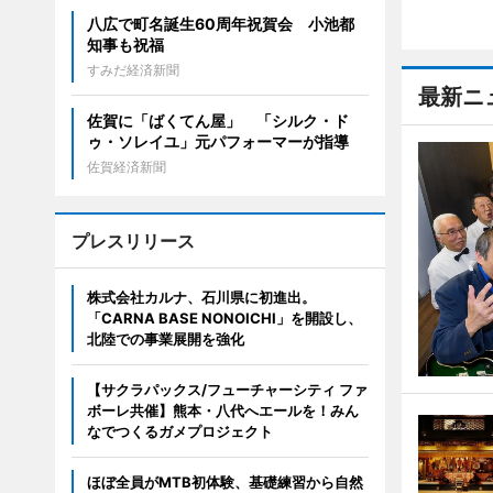
八広で町名誕生60周年祝賀会 小池都
知事も祝福
すみだ経済新聞
最新ニ
佐賀に「ばくてん屋」 「シルク・ド
ゥ・ソレイユ」元パフォーマーが指導
佐賀経済新聞
プレスリリース
株式会社カルナ、石川県に初進出。
「CARNA BASE NONOICHI」を開設し、
北陸での事業展開を強化
【サクラパックス/フューチャーシティ ファ
ボーレ共催】熊本・八代へエールを！みん
なでつくるガメプロジェクト
ほぼ全員がMTB初体験、基礎練習から自然