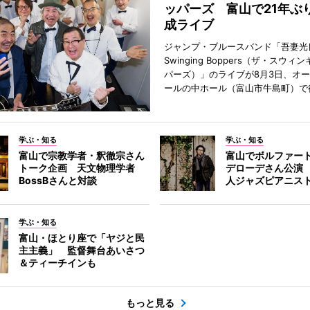
ッパーズ 富山で21年ぶ
成ライブ
ジャンプ・ブルースバンド「吾妻光良
Swinging Boppers（ザ・スウィ
パーズ）」のライブが8月3日、オ
ールの中ホール（富山市牛島町）で
学ぶ・知る
学ぶ・知る
富山で宗教学者・釈徹宗さん
富山でボルファー
トーク企画 天文物理学者
デローデさん公演
BossBさんと対談
人ジャズピアニス
学ぶ・知る
富山・ほとり座で「ヤジと民
主主義」 監督舞台あいさつ
＆ティーチインも
もっと見る