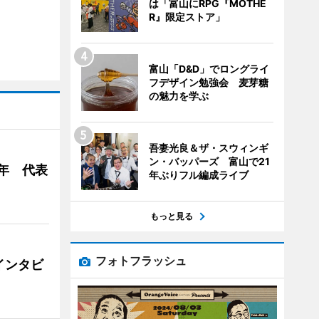
は「富山にRPG『MOTHE
R』限定ストア」
富山「D&D」でロングライ
フデザイン勉強会 麦芽糖
の魅力を学ぶ
吾妻光良＆ザ・スウィンギ
ン・バッパーズ 富山で21
年 代表
年ぶりフル編成ライブ
もっと見る
フォトフラッシュ
インタビ