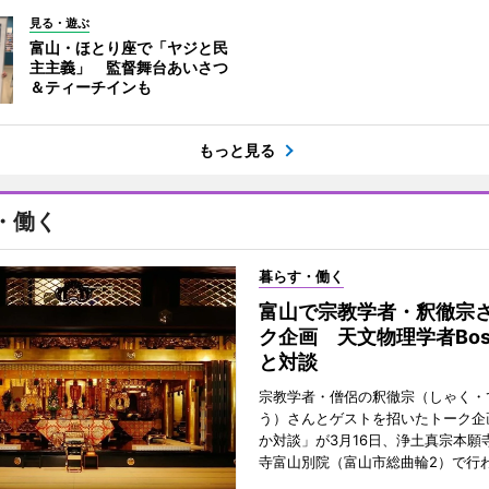
見る・遊ぶ
富山・ほとり座で「ヤジと民
主主義」 監督舞台あいさつ
＆ティーチインも
もっと見る
・働く
暮らす・働く
富山で宗教学者・釈徹宗
ク企画 天文物理学者Bos
と対談
宗教学者・僧侶の釈徹宗（しゃく・
う）さんとゲストを招いたトーク企
か対談」が3月16日、浄土真宗本願
寺富山別院（富山市総曲輪2）で行