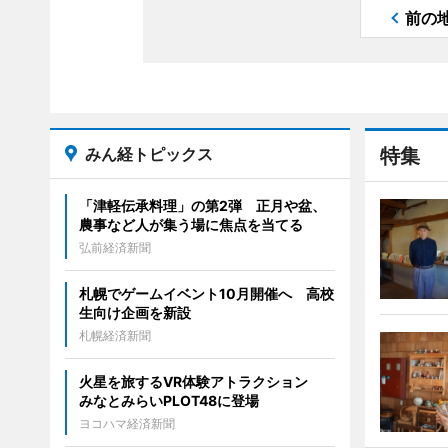
前の
みん経トピックス
特集
「津軽伝承料理」の第2弾 正月や盆、
農事など人が集う場に焦点を当てる
弘前経済新聞
札幌でゲームイベント10月開催へ 高校
生向け企画を新設
札幌経済新聞
火星を旅するVR体験アトラクション
みなとみらいPLOT48に登場
ヨコハマ経済新聞