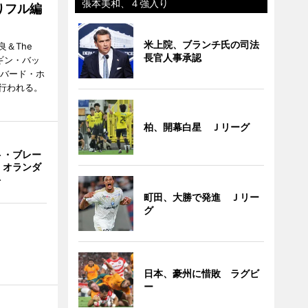
張本美和、４強入り
りフル編
米上院、ブランチ氏の司法
＆The
長官人事承認
ンギン・バッ
ーバード・ホ
行われる。
柏、開幕白星 Ｊリーグ
ト・ブレー
 オランダ
ト
町田、大勝で発進 Ｊリー
グ
日本、豪州に惜敗 ラグビ
ー