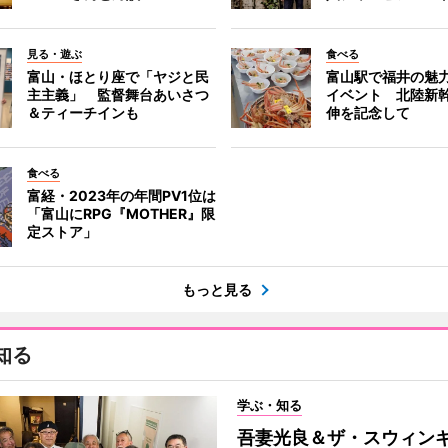
見る・遊ぶ
食べる
富山・ほとり座で「ヤジと民
富山駅で福井の魅
主主義」 監督舞台あいさつ
イベント 北陸新
＆ティーチインも
伸を記念して
食べる
富経・2023年の年間PV1位は
「富山にRPG『MOTHER』限
定ストア」
もっと見る
知る
学ぶ・知る
吾妻光良＆ザ・スウィン