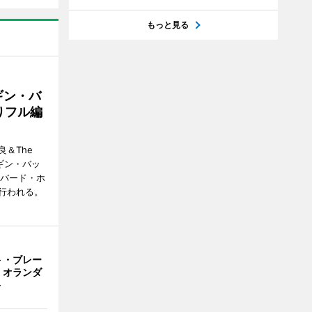
もっと見る
ギン・バ
りフル編
＆The
ンギン・バッ
ーバード・ホ
行われる。
ト・ブレー
 オランダ
ト