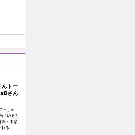
さんトー
sBさん
てっしゅ
画「ゆるふ
寺派・本願
われる。