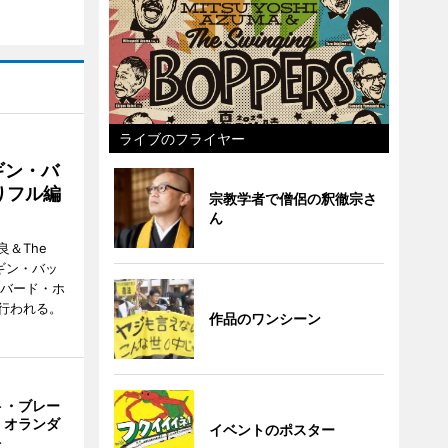
ライブのフライヤー
ギン・バ
りフル編
宗教学者で僧侶の釈徹宗さ
ん
＆The
ンギン・バッ
ーバード・ホ
行われる。
作品のワンシーン
ト・ブレー
 オランダ
イベントのポスター
ト