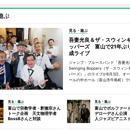
遊ぶ
見る・遊ぶ
吾妻光良＆ザ・スウィン
ッパーズ 富山で21年ぶ
成ライブ
ジャンプ・ブルースバンド「吾妻光良
Swinging Boppers（ザ・スウィ
パーズ）」のライブが8月3日、オ
ールの中ホール（富山市牛島町）で
見る・遊ぶ
見る・遊ぶ
富山で宗教学者・釈徹宗さん
富山でボルファー
トーク企画 天文物理学者
デローデさん公演
BossBさんと対談
人ジャズピアニス