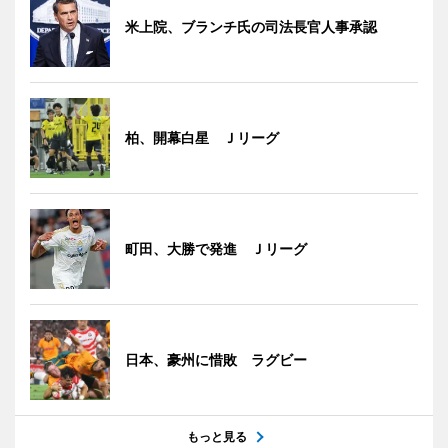
米上院、ブランチ氏の司法長官人事承認
柏、開幕白星 Ｊリーグ
町田、大勝で発進 Ｊリーグ
日本、豪州に惜敗 ラグビー
もっと見る