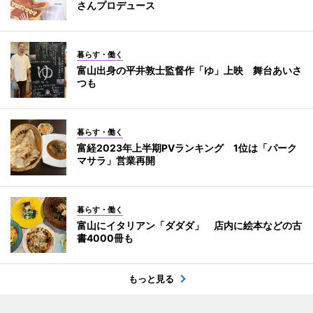
さんプロデュース
暮らす・働く
富山出身の平井敦士監督作「ゆ」上映 舞台あいさ
つも
暮らす・働く
富経2023年上半期PVランキング 1位は「パーク
マサラ」営業再開
暮らす・働く
富山にイタリアン「ダダダ」 店内に絵本などの古
書4000冊も
もっと見る