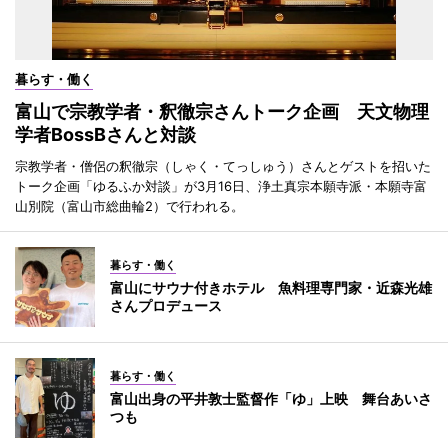
暮らす・働く
富山で宗教学者・釈徹宗さんトーク企画 天文物理
学者BossBさんと対談
宗教学者・僧侶の釈徹宗（しゃく・てっしゅう）さんとゲストを招いた
トーク企画「ゆるふか対談」が3月16日、浄土真宗本願寺派・本願寺富
山別院（富山市総曲輪2）で行われる。
暮らす・働く
富山にサウナ付きホテル 魚料理専門家・近森光雄
さんプロデュース
暮らす・働く
富山出身の平井敦士監督作「ゆ」上映 舞台あいさ
つも