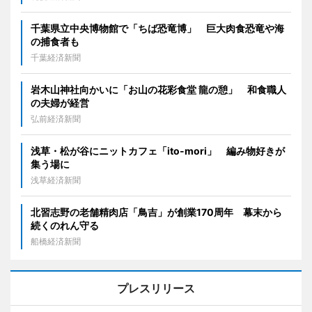
千葉県立中央博物館で「ちば恐竜博」 巨大肉食恐竜や海
の捕食者も
千葉経済新聞
岩木山神社向かいに「お山の花彩食堂 龍の憩」 和食職人
の夫婦が経営
弘前経済新聞
浅草・松が谷にニットカフェ「ito-mori」 編み物好きが
集う場に
浅草経済新聞
北習志野の老舗精肉店「鳥吉」が創業170周年 幕末から
続くのれん守る
船橋経済新聞
プレスリリース