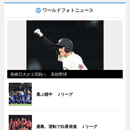
ワールドフォトニュース
長崎日大が２回戦へ 高校野球
喜ぶ植中 Ｊリーグ
鹿島、逆転で白星発進 Ｊリーグ