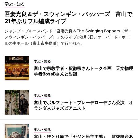
学ぶ・知る
吾妻光良＆ザ・スウィンギン・バッパーズ 富山で
21年ぶりフル編成ライブ
ジャンプ・ブルースバンド「吾妻光良＆The Swinging Boppers（ザ・
スウィンギン・バッパーズ）」のライブが8月3日、オーバード・ホー
ルの中ホール（富山市牛島町）で行われる。
学ぶ・知る
富山で宗教学者・釈徹宗さんトーク企画 天文物理
学者BossBさんと対談
学ぶ・知る
富山でボルファート・ブレーデローデさん公演 オ
ランダ人ジャズピアニスト
学ぶ・知る
富山・ほとり座で「ヤジと民主主義」 監督舞台あ