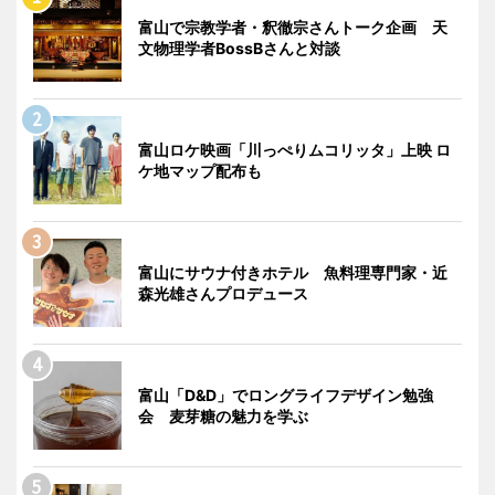
富山で宗教学者・釈徹宗さんトーク企画 天
文物理学者BossBさんと対談
富山ロケ映画「川っぺりムコリッタ」上映 ロ
ケ地マップ配布も
富山にサウナ付きホテル 魚料理専門家・近
森光雄さんプロデュース
富山「D&D」でロングライフデザイン勉強
会 麦芽糖の魅力を学ぶ