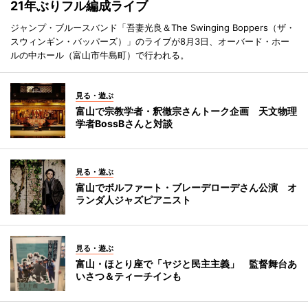
21年ぶりフル編成ライブ
ジャンプ・ブルースバンド「吾妻光良＆The Swinging Boppers（ザ・
スウィンギン・バッパーズ）」のライブが8月3日、オーバード・ホー
ルの中ホール（富山市牛島町）で行われる。
見る・遊ぶ
富山で宗教学者・釈徹宗さんトーク企画 天文物理
学者BossBさんと対談
見る・遊ぶ
富山でボルファート・ブレーデローデさん公演 オ
ランダ人ジャズピアニスト
見る・遊ぶ
富山・ほとり座で「ヤジと民主主義」 監督舞台あ
いさつ＆ティーチインも