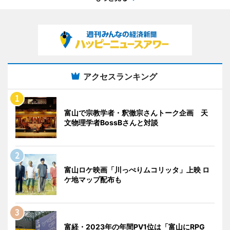
アクセスランキング
富山で宗教学者・釈徹宗さんトーク企画 天
文物理学者BossBさんと対談
富山ロケ映画「川っぺりムコリッタ」上映 ロ
ケ地マップ配布も
富経・2023年の年間PV1位は「富山にRPG