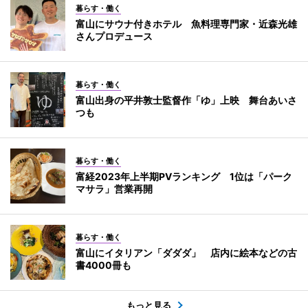
暮らす・働く
富山にサウナ付きホテル 魚料理専門家・近森光雄
さんプロデュース
暮らす・働く
富山出身の平井敦士監督作「ゆ」上映 舞台あいさ
つも
暮らす・働く
富経2023年上半期PVランキング 1位は「パーク
マサラ」営業再開
暮らす・働く
富山にイタリアン「ダダダ」 店内に絵本などの古
書4000冊も
もっと見る