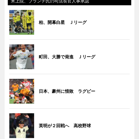
米上院、ブランチ氏の司法長官人事承認
柏、開幕白星 Ｊリーグ
町田、大勝で発進 Ｊリーグ
日本、豪州に惜敗 ラグビー
英明が２回戦へ 高校野球